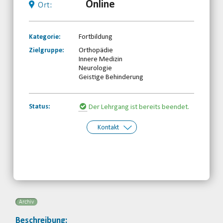
Online
Ort:
Kategorie:
Fortbildung
Zielgruppe:
Orthopädie
Innere Medizin
Neurologie
Geistige Behinderung
Status:
Der Lehrgang ist bereits beendet.
Kontakt
Kontakt:
Badischer Behinderten- und
Rehabilitationssportverband e.V.
Telefon: 07221-39618-0
Email
Archiv
Beschreibung: