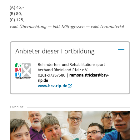
(A) 45,-
(B) 80,-
(C) 125,-
exkl. Übernachtung — inkl. Mittagessen — exkl. Lernmaterial
Anbieter dieser
Fortbildung
Behinderten- und Rehabilitationssport-
Verband Rheinland-Pfalz e.V.
0261-97387580 |
ramona.stricker@bsv-
rlp.de
www.bsv-rlp.de
Video-
Player