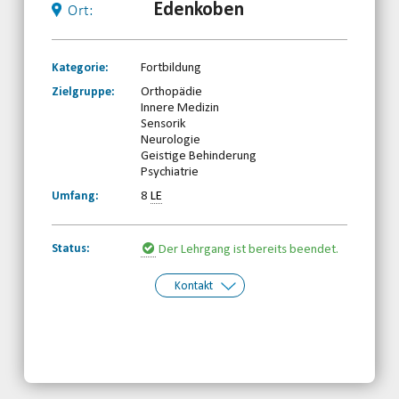
Edenkoben
Ort:
Kategorie:
Fortbildung
Zielgruppe:
Orthopädie
Innere Medizin
Sensorik
Neurologie
Geistige Behinderung
Psychiatrie
Umfang:
8
LE
Status:
Der Lehrgang ist bereits beendet.
Kontakt
Kontakt:
Ramona Stricker
Telefon: 0261-97387850
Email