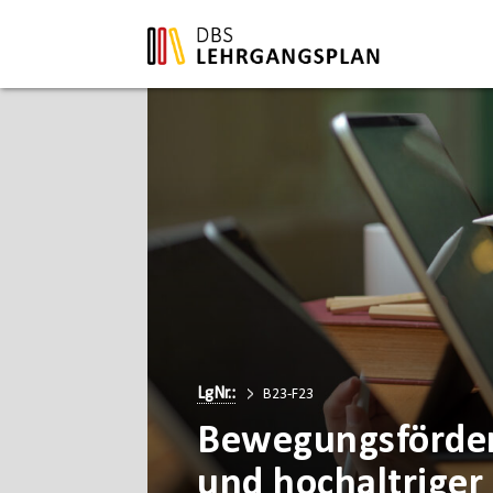
LgNr.:
B23-F23
Bewegungsförder
und hochaltrige