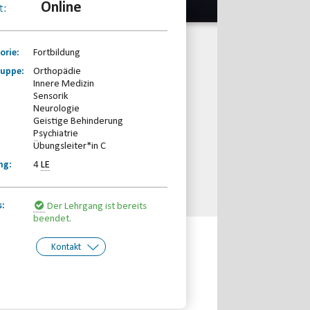
Online
t:
orie:
Fortbildung
ruppe:
Orthopädie
Innere Medizin
Sensorik
Neurologie
Geistige Behinderung
Psychiatrie
Übungsleiter*in C
ng:
4
LE
s:
Der Lehrgang ist bereits
beendet.
Kontakt
kt:
Margarete Borchardt
Telefon: 030-30833870
Email