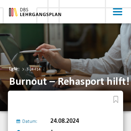
LgNr.:
T-24-F14
Burnout – Rehasport hilft!
24.08.2024
Datum: