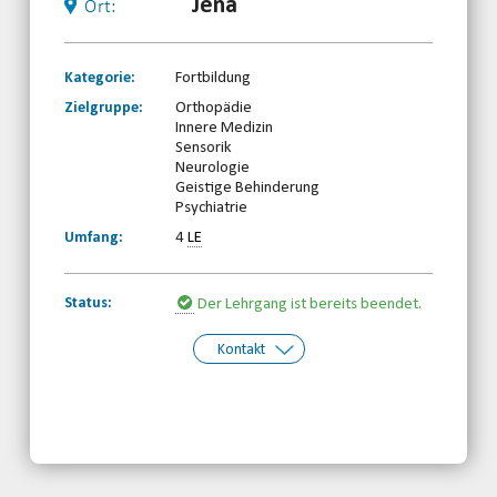
Jena
Ort:
Kategorie:
Fortbildung
Zielgruppe:
Orthopädie
Innere Medizin
Sensorik
Neurologie
Geistige Behinderung
Psychiatrie
Umfang:
4
LE
Status:
Der Lehrgang ist bereits beendet.
Kontakt
Kontakt:
TBRSV e. V.
Telefon: 0361-3453800
Email