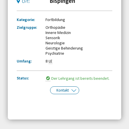
Bispingen
Ort:
Kategorie:
Fortbildung
Zielgruppe:
Orthopädie
Innere Medizin
Sensorik
Neurologie
Geistige Behinderung
Psychiatrie
Umfang:
8
LE
Status:
Der Lehrgang ist bereits beendet.
Kontakt
Kontakt:
Behinderten-Sportverband
Niedersachsen e.V.
Telefon: 0511-59299190
Email