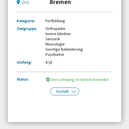
Bremen
Ort:
Kategorie:
Fortbildung
Zielgruppe:
Orthopädie
Innere Medizin
Sensorik
Neurologie
Geistige Behinderung
Psychiatrie
Umfang:
8
LE
Status:
Der Lehrgang ist bereits beendet.
Kontakt
Kontakt:
Janina Wilkenjohanns
Telefon: 0421-82820222
Email