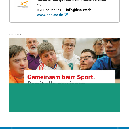
Behinderten-Sportverband Niedersachsen
e.V.
0511-59299190 |
info@bsn-ev.de
www.bsn-ev.de
Video-
Player