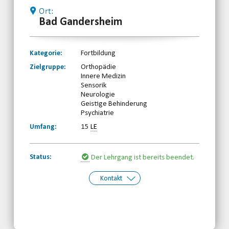
Ort:
Bad Gandersheim
Kategorie:
Fortbildung
Zielgruppe:
Orthopädie
Innere Medizin
Sensorik
Neurologie
Geistige Behinderung
Psychiatrie
Umfang:
15
LE
Status:
Der Lehrgang ist bereits beendet.
Kontakt
Kontakt:
Behinderten-Sportverband
Niedersachsen e.V.
Telefon: 0511-59299190
Email