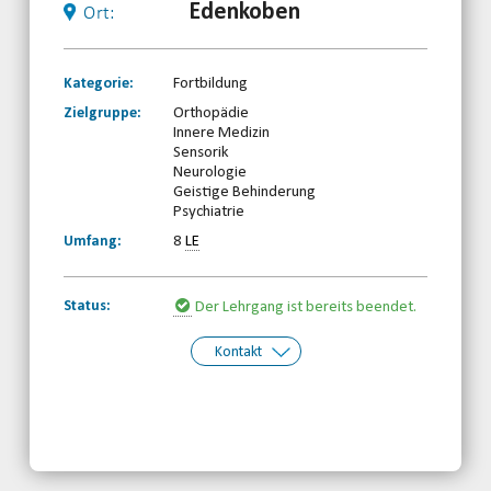
Edenkoben
Ort:
Kategorie:
Fortbildung
Zielgruppe:
Orthopädie
Innere Medizin
Sensorik
Neurologie
Geistige Behinderung
Psychiatrie
Umfang:
8
LE
Status:
Der Lehrgang ist bereits beendet.
Kontakt
Kontakt:
Ramona Stricker
Telefon: 0261-97387850
Email