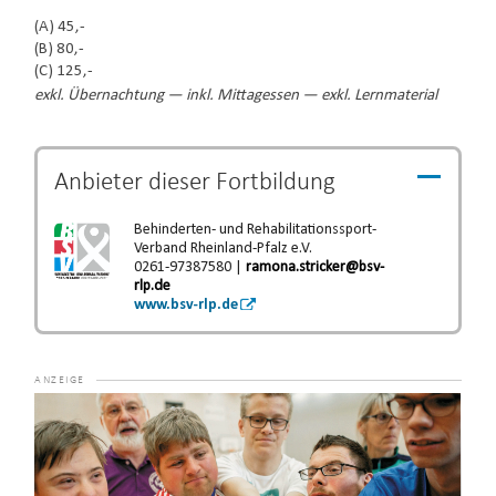
(A) 45,-
(B) 80,-
(C) 125,-
exkl. Übernachtung — inkl. Mittagessen — exkl. Lernmaterial
Anbieter dieser
Fortbildung
Behinderten- und Rehabilitationssport-
Verband Rheinland-Pfalz e.V.
0261-97387580 |
ramona.stricker@bsv-
rlp.de
www.bsv-rlp.de
Video-
Player