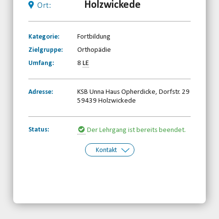
Holzwickede
Ort:
Kategorie:
Fortbildung
Zielgruppe:
Orthopädie
Umfang:
8
LE
Adresse:
KSB Unna Haus Opherdicke, Dorfstr. 29
59439 Holzwickede
Status:
Der Lehrgang ist bereits beendet.
Kontakt
Kontakt:
Behinderten- und
Rehabilitationssportverband
Nordrhein-Westfalen e.V.
Telefon: 0203-7174150
Email