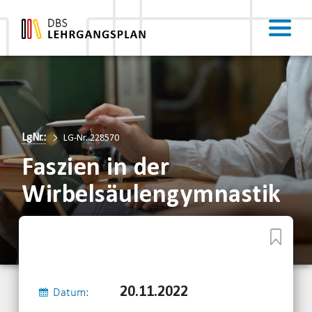
LgNr.:
LG-Nr. 228570
Faszien in der
Wirbelsäulengymnastik
20.11.2022
Datum: