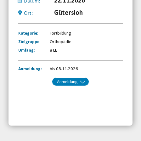
22.11.2026
Datum:
Gütersloh
Ort:
Kategorie:
Fortbildung
Zielgruppe:
Orthopädie
Umfang:
8
LE
Anmeldung:
bis 08.11.2026
Anmeldung
Kontakt:
BRSNW
Telefon: 0203-7174150
Email
jetzt anmelden