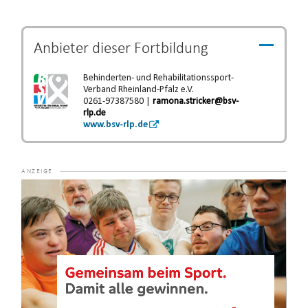
Anbieter dieser
Fortbildung
Behinderten- und Rehabilitationssport-
Verband Rheinland-Pfalz e.V.
0261-97387580 |
ramona.stricker@bsv-
rlp.de
www.bsv-rlp.de
Video-
Player