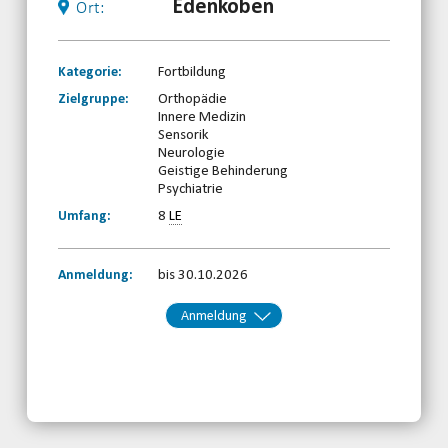
Edenkoben
Ort:
Kategorie:
Fortbildung
Zielgruppe:
Orthopädie
Innere Medizin
Sensorik
Neurologie
Geistige Behinderung
Psychiatrie
Umfang:
8
LE
Anmeldung:
bis 30.10.2026
Anmeldung
Kontakt:
Ramona Stricker
Telefon: 0261-97387850
Email
jetzt anmelden