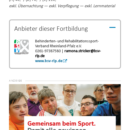
exkl. Übernachtung — exkl. Verpflegung — exkl. Lernmaterial
Anbieter dieser
Fortbildung
Behinderten- und Rehabilitationssport-
Verband Rheinland-Pfalz e.V.
0261-97387580 |
ramona.stricker@bsv-
rlp.de
www.bsv-rlp.de
Video-
Player