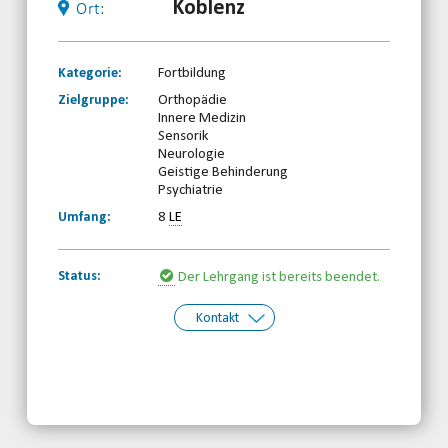
Koblenz
Ort:
Kategorie:
Fortbildung
Zielgruppe:
Orthopädie
Innere Medizin
Sensorik
Neurologie
Geistige Behinderung
Psychiatrie
Umfang:
8
LE
Status:
Der Lehrgang ist bereits beendet.
Kontakt
Kontakt:
Behinderten- und Rehabilitationssport-
Verband Rheinland-Pfalz e.V.
Telefon: 0261-97387580
Email