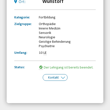
Wunstorf
Ort:
Kategorie:
Fortbildung
Zielgruppe:
Orthopädie
Innere Medizin
Sensorik
Neurologie
Geistige Behinderung
Psychiatrie
Umfang:
10
LE
Status:
Der Lehrgang ist bereits beendet.
Kontakt
Kontakt:
Behinderten-Sportverband
Niedersachsen e.V.
Telefon: 0511-59299190
Email