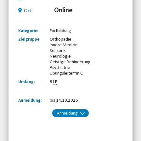
Online
Ort:
Kategorie:
Fortbildung
Zielgruppe:
Orthopädie
Innere Medizin
Sensorik
Neurologie
Geistige Behinderung
Psychiatrie
Übungsleiter*in C
Umfang:
8
LE
Anmeldung:
bis 14.10.2026
Anmeldung
Kontakt:
Fortbildung
Telefon: 089/544 189 50
Email