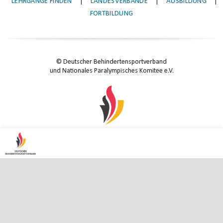
LEHRGÄNGE FINDEN
|
LANDESVERBÄNDE
|
AUSBILDUNG
|
FORTBILDUNG
© Deutscher Behindertensportverband
und Nationales Paralympisches Komitee e.V.
KONTAKT
|
IMPRESSUM
|
DATENSCHUTZ
|
DATENSCHUTZ-EINSTELLUNGEN
ENTER