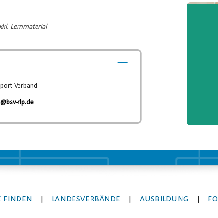
Video-
Player
kl. Lernmaterial
sport-Verband
r@bsv-rlp.de
 FINDEN
|
LANDESVERBÄNDE
|
AUSBILDUNG
|
FO