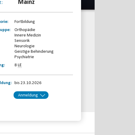
Mainz
t:
orie:
Fortbildung
ruppe:
Orthopädie
Innere Medizin
Sensorik
Neurologie
Geistige Behinderung
Psychiatrie
ng:
8
LE
ldung:
bis 23.10.2026
Anmeldung
kt:
Behinderten- und
Rehabilitationssport-Verband
Rheinland-Pfalz e.V.
Telefon: 0261-97387580
Email