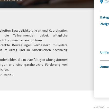
Or
Kateg
Zielg
igkeiten Beweglichkeit, Kraft und Koordination
n die Teilnehmenden dabei, alltägliche
nd ökonomischer auszuführen.
hränkte Bewegungen verbessert, muskuläre
it im Alltag und im Arbeitsleben nachhaltig
Umfa
ndenbilder, die mit vielfältigen Übungsformen
sorgen und eine ganzheitliche Förderung von
Anme
ichen.
ionssport
Konta