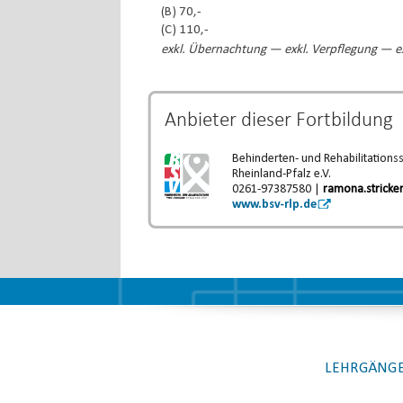
(B) 70,-
(C) 110,-
exkl. Übernachtung — exkl. Verpflegung — ex
Anbieter dieser
Fortbildung
Behinderten- und Rehabilitations
Rheinland-Pfalz e.V.
0261-97387580 |
ramona.stricke
www.bsv-rlp.de
LEHRGÄNGE