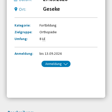
Geseke
Ort:
Kategorie:
Fortbildung
Zielgruppe:
Orthopädie
Umfang:
8
LE
Anmeldung:
bis 13.09.2026
Anmeldung
Kontakt:
BRSNW
Telefon: 0203-7174150
Email
jetzt anmelden