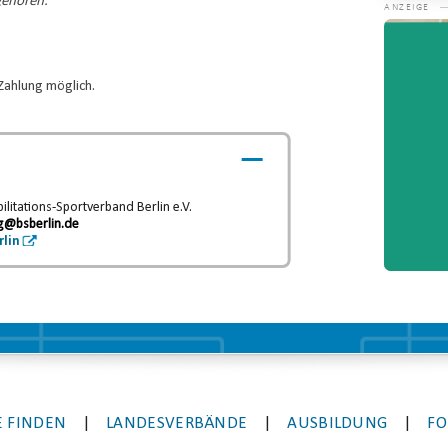
gehören.
Video-
Player
Zahlung möglich.
litations-Sportverband Berlin e.V.
g@bsberlin.de
rlin
 FINDEN
|
LANDESVERBÄNDE
|
AUSBILDUNG
|
FO