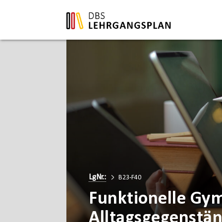
LgNr.:
B23-F40
Funktionelle Gym
Alltagsgegenstä