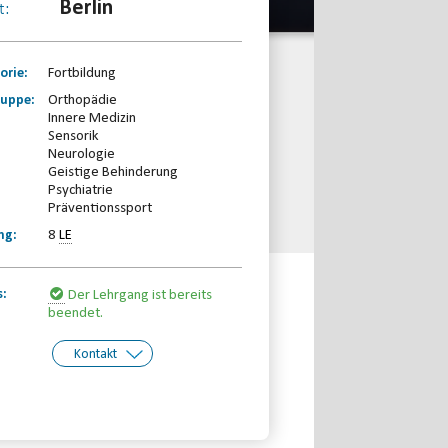
Berlin
t:
orie:
Fortbildung
ruppe:
Orthopädie
Innere Medizin
Sensorik
Neurologie
Geistige Behinderung
Psychiatrie
Präventionssport
ng:
8
LE
s:
Der Lehrgang ist bereits
beendet.
Kontakt
kt:
Margarete Borchardt
Telefon: 030-30833870
Email