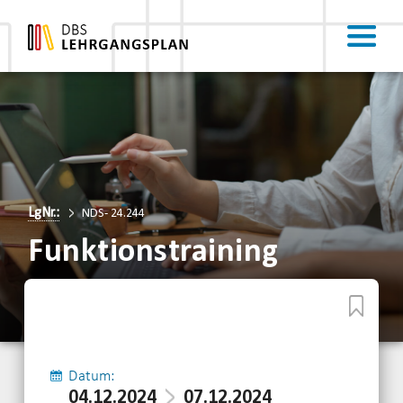
LgNr.:
NDS- 24.244
Funktionstraining
Datum:
04.12.2024
07.12.2024