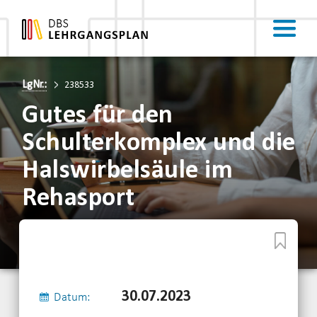
LgNr.:
238533
Gutes für den
Schulterkomplex und die
Halswirbelsäule im
Rehasport
30.07.2023
Datum: