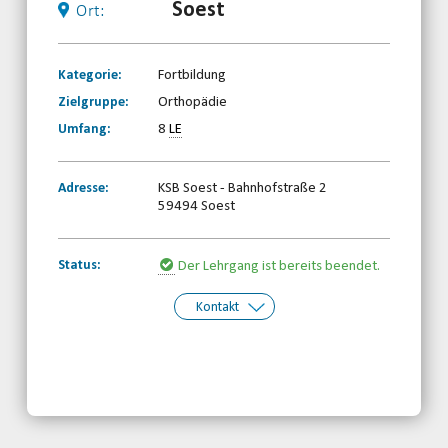
Soest
Ort:
Kategorie:
Fortbildung
Zielgruppe:
Orthopädie
Umfang:
8
LE
Adresse:
KSB Soest - Bahnhofstraße 2
59494 Soest
Status:
Der Lehrgang ist bereits beendet.
Kontakt
Kontakt:
Behinderten- und
Rehabilitationssportverband
Nordrhein-Westfalen e.V.
Telefon: 0203-7174150
Email