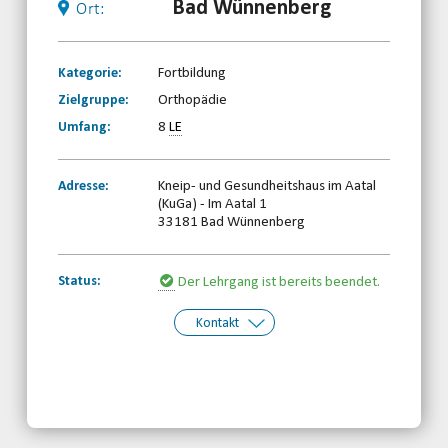
Bad Wünnenberg
Ort:
Kategorie:
Fortbildung
Zielgruppe:
Orthopädie
Umfang:
8
LE
Adresse:
Kneip- und Gesundheitshaus im Aatal
(KuGa) - Im Aatal 1
33181 Bad Wünnenberg
Status:
Der Lehrgang ist bereits beendet.
Kontakt
Kontakt:
Behinderten- und
Rehabilitationssportverband
Nordrhein-Westfalen e.V.
Telefon: 0203-7174150
Email