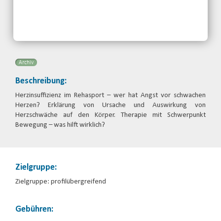
Kontakt:
Hessischer Behinderten- und
Rehabilitations-Sportverband e.V.
Telefon: 0661-8697690
Email
Archiv
Beschreibung:
Herzinsuffizienz im Rehasport – wer hat Angst vor schwachen
Herzen? Erklärung von Ursache und Auswirkung von
Herzschwäche auf den Körper. Therapie mit Schwerpunkt
Bewegung – was hilft wirklich?
Zielgruppe:
Zielgruppe: profilübergreifend
Gebühren: