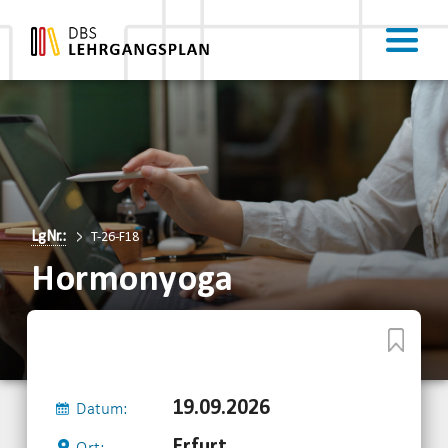
LgNr.:
T-26-F18
Hormonyoga
19.09.2026
Datum:
Erfurt