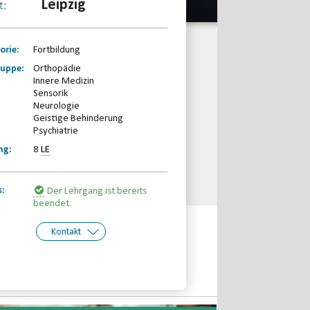
Leipzig
t:
orie:
Fortbildung
ruppe:
Orthopädie
Innere Medizin
Sensorik
Neurologie
Geistige Behinderung
Psychiatrie
ng:
8
LE
s:
Der Lehrgang ist bereits
beendet.
Kontakt
kt:
Sächsischer Behinderten- und
Rehabilitationssportverband e.V.
Telefon: 0341-2310660
Email