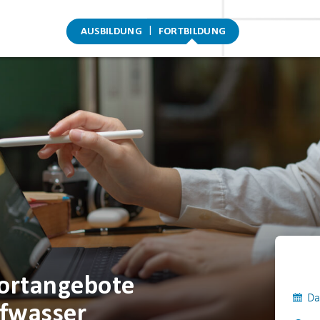
AUSBILDUNG
FORTBILDUNG
portangebote
Da
efwasser