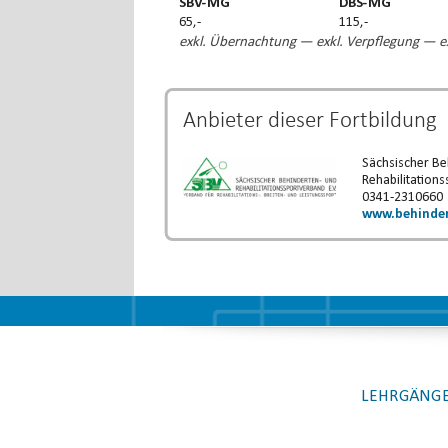
SBV-MG
DBS-MG
65,-
115,-
exkl. Übernachtung — exkl. Verpflegung — ex
Anbieter dieser
Fortbildung
Sächsischer Be
Rehabilitations
0341-2310660
www.behinder
LEHRGÄNGE