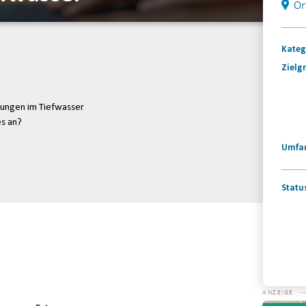
Or
Kateg
Zielg
ungen im Tiefwasser
s an?
Umfa
Statu
Konta
Video-