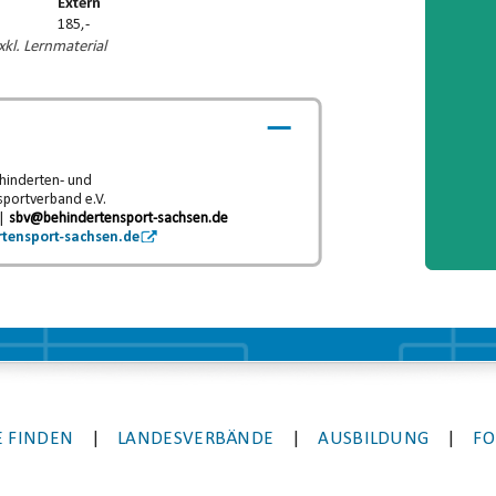
Extern
Player
185,-
kl. Lernmaterial
hinderten- und
sportverband e.V.
 |
sbv@behindertensport-sachsen.de
tensport-sachsen.de
 FINDEN
|
LANDESVERBÄNDE
|
AUSBILDUNG
|
FO