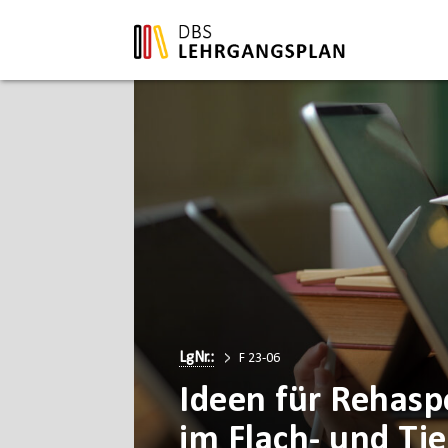
LgNr.:
F 23-06
Ideen für Rehas
im Flach- und Ti