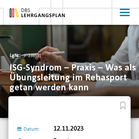
LgNr.:
238531
ISG-Syndrom – Praxis – Was als
Übungsleitung im Rehasport
getan werden kann
12.11.2023
Datum: