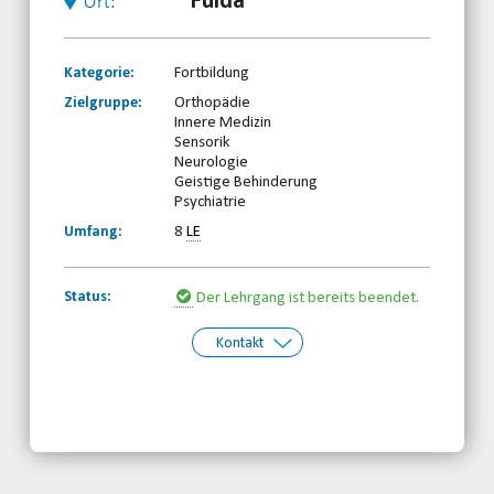
Fulda
Ort:
Kategorie:
Fortbildung
Zielgruppe:
Orthopädie
Innere Medizin
Sensorik
Neurologie
Geistige Behinderung
Psychiatrie
Umfang:
8
LE
Status:
Der Lehrgang ist bereits beendet.
Kontakt
Kontakt:
HBRS Geschäftsstelle
Telefon: 0661-8697690
Email