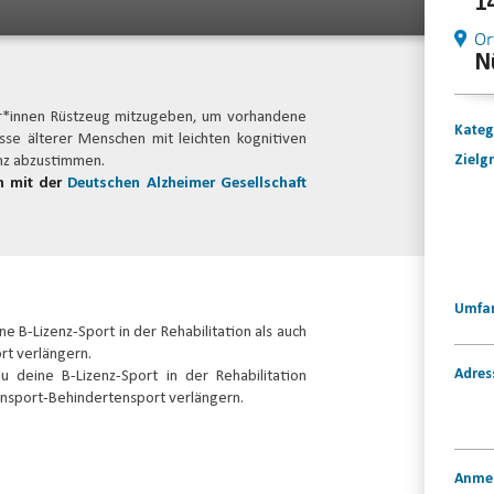
1
Or
N
mer*innen Rüstzeug mitzugeben, um vorhandene
Kateg
se älterer Menschen mit leichten kognitiven
Zielg
nz abzustimmen.
on mit der
Deutschen Alzheimer Gesellschaft
Umfa
e B-Lizenz-Sport in der Rehabilitation als auch
rt verlängern.
Adres
 deine B-Lizenz-Sport in der Rehabilitation
ensport-Behindertensport verlängern.
Anme