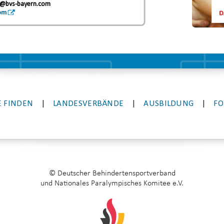
e@bvs-bayern.com
om
 FINDEN
|
LANDESVERBÄNDE
|
AUSBILDUNG
|
FO
© Deutscher Behindertensportverband
und Nationales Paralympisches Komitee e.V.