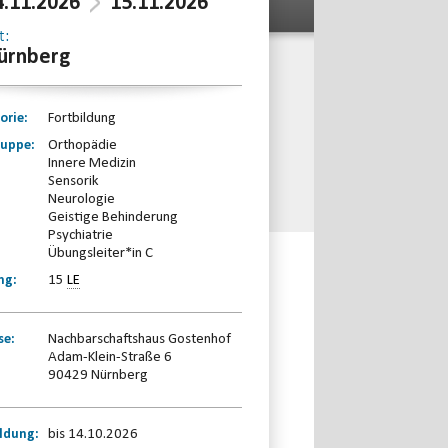
4.11.2026
15.11.2026
t:
ürnberg
orie:
Fortbildung
ruppe:
Orthopädie
Innere Medizin
Sensorik
Neurologie
Geistige Behinderung
Psychiatrie
Übungsleiter*in C
ng:
15
LE
se:
Nachbarschaftshaus Gostenhof
Adam-Klein-Straße 6
90429 Nürnberg
ldung:
bis 14.10.2026