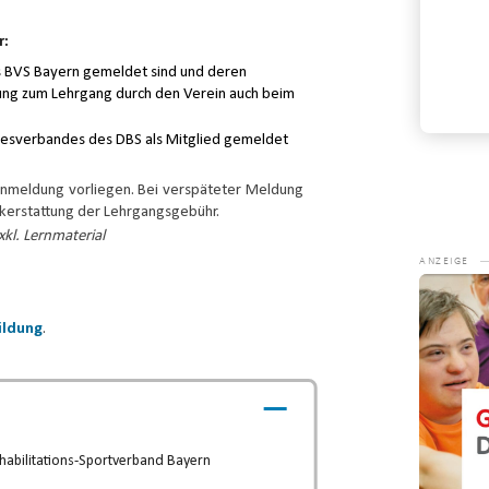
r:
es BVS Bayern gemeldet sind und deren
Konta
ung zum Lehrgang durch den Verein auch beim
desverbandes des DBS als Mitglied gemeldet
Anmeldung vorliegen. Bei verspäteter Meldung
ückerstattung der Lehrgangsgebühr.
kl. Lernmaterial
Video-
Player
bildung
.
habilitations-Sportverband Bayern