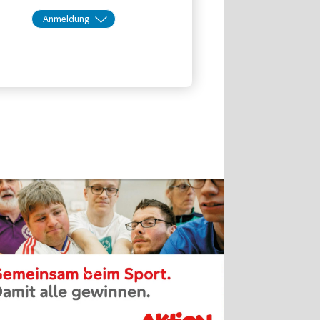
Anmeldung
kt:
Fortbildung
Telefon: 089/544 189 50
Email
jetzt anmelden