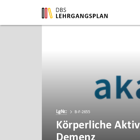
LgNr.:
B-F-2655
Körperliche Aktiv
Demenz