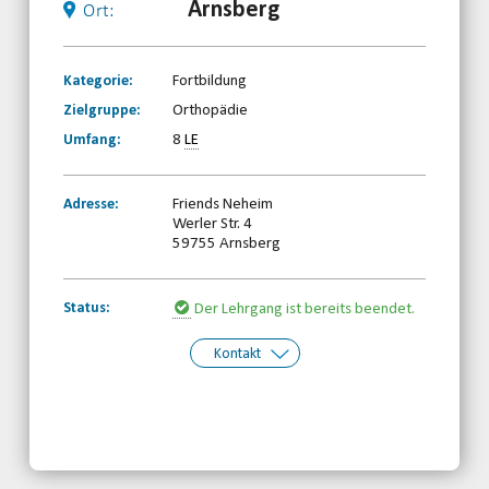
Arnsberg
Ort:
Kategorie:
Fortbildung
Zielgruppe:
Orthopädie
Umfang:
8
LE
Adresse:
Friends Neheim
Werler Str. 4
59755 Arnsberg
Status:
Der Lehrgang ist bereits beendet.
Kontakt
Kontakt:
Behinderten- und
Rehabilitationssportverband
Nordrhein-Westfalen e.V.
Telefon: 0203-7174150
Email