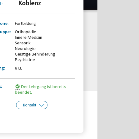
Koblenz
t:
orie:
Fortbildung
ruppe:
Orthopädie
Innere Medizin
Sensorik
Neurologie
Geistige Behinderung
Psychiatrie
ng:
8
LE
s:
Der Lehrgang ist bereits
beendet.
Kontakt
kt:
Behinderten- und
Rehabilitationssport-Verband
Rheinland-Pfalz e.V.
Telefon: 0261-97387580