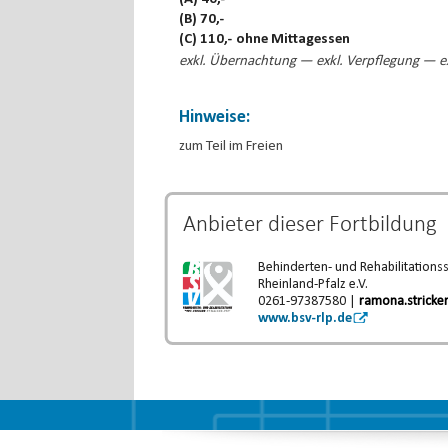
(B) 70,-
(C) 110,- ohne Mittagessen
exkl. Übernachtung — exkl. Verpflegung — ex
Hinweise:
zum Teil im Freien
Anbieter dieser
Fortbildung
Behinderten- und Rehabilitations
Rheinland-Pfalz e.V.
0261-97387580 |
ramona.stricke
www.bsv-rlp.de