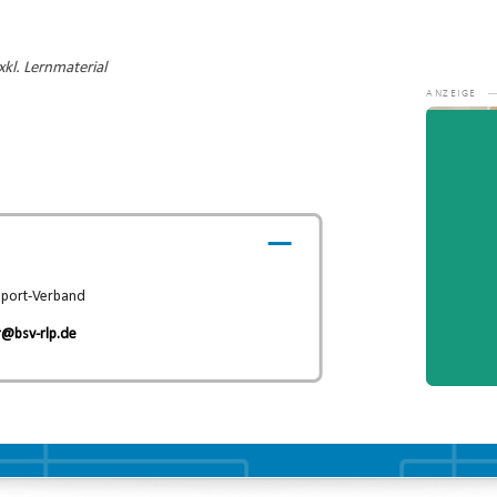
kl. Lernmaterial
Video-
Player
sport-Verband
r@bsv-rlp.de