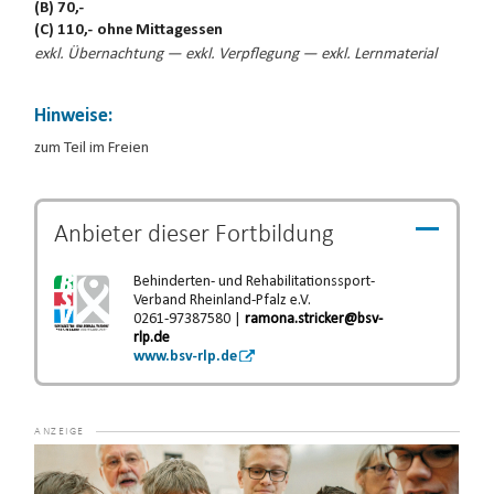
(B) 70,-
(C) 110,- ohne Mittagessen
exkl. Übernachtung — exkl. Verpflegung — exkl. Lernmaterial
Hinweise:
zum Teil im Freien
Anbieter dieser
Fortbildung
Behinderten- und Rehabilitationssport-
Verband Rheinland-Pfalz e.V.
0261-97387580 |
ramona.stricker@bsv-
rlp.de
www.bsv-rlp.de
Video-
Player