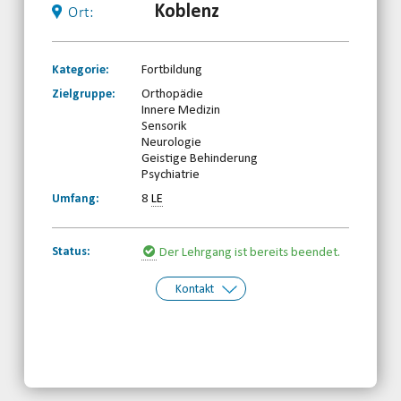
Koblenz
Ort:
Kategorie:
Fortbildung
Zielgruppe:
Orthopädie
Innere Medizin
Sensorik
Neurologie
Geistige Behinderung
Psychiatrie
Umfang:
8
LE
Status:
Der Lehrgang ist bereits beendet.
Kontakt
Kontakt:
Behinderten- und Rehabilitationssport-
Verband Rheinland-Pfalz e.V.
Telefon: 0261-97387580
Email