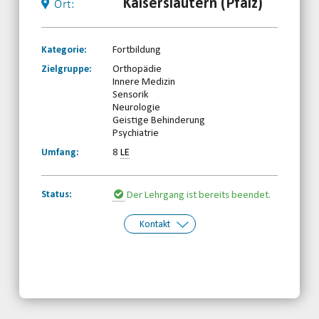
Kaiserslautern (Pfalz)
Ort:
Kategorie:
Fortbildung
Zielgruppe:
Orthopädie
Innere Medizin
Sensorik
Neurologie
Geistige Behinderung
Psychiatrie
Umfang:
8
LE
Status:
Der Lehrgang ist bereits beendet.
Kontakt
Kontakt:
Behinderten- und Rehabilitationssport-
Verband Rheinland-Pfalz e.V.
Telefon: 0261-97387580
Email