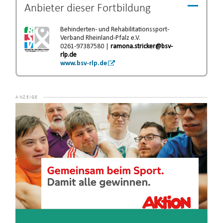
Anbieter dieser
Fortbildung
Behinderten- und Rehabilitationssport-
Verband Rheinland-Pfalz e.V.
0261-97387580 |
ramona.stricker@bsv-
rlp.de
www.bsv-rlp.de
Video-
Player