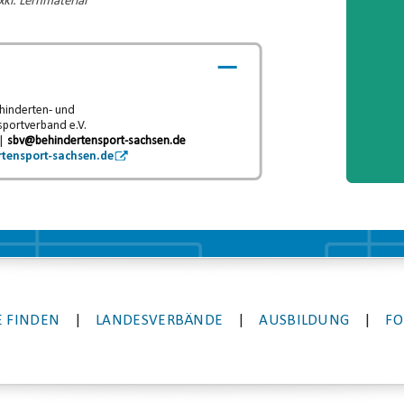
kl. Lernmaterial
hinderten- und
sportverband e.V.
 |
sbv@behindertensport-sachsen.de
tensport-sachsen.de
 FINDEN
|
LANDESVERBÄNDE
|
AUSBILDUNG
|
FO