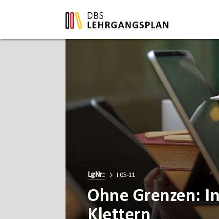
LgNr.:
I 05-11
Ohne Grenzen: In
Klettern