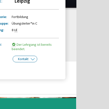
Leipzig
t:
orie:
Fortbildung
ruppe:
Übungsleiter*in C
ng:
8
LE
s:
Der Lehrgang ist bereits
beendet.
Kontakt
kt:
Sächsischer Behinderten- und
Rehabilitationssportverband e.V.
Telefon: 0341-2310660
Email