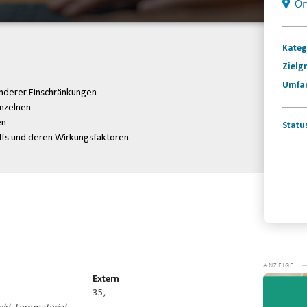
Or
Kateg
Zielg
Umfa
anderer Einschränkungen
nzelnen
en
Statu
ffs und deren Wirkungsfaktoren
Konta
Video-
Extern
Player
35,-