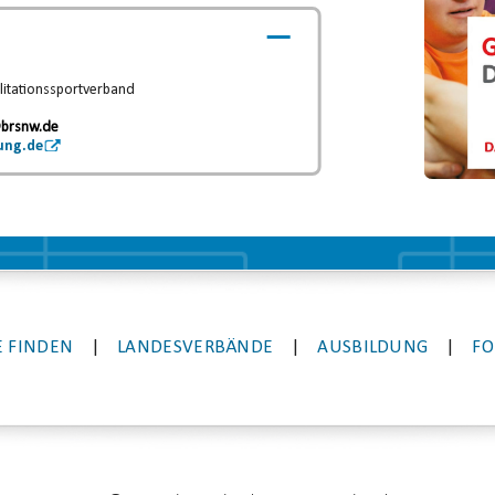
litationssportverband
.
brsnw.de
ung.de
 FINDEN
|
LANDESVERBÄNDE
|
AUSBILDUNG
|
FO