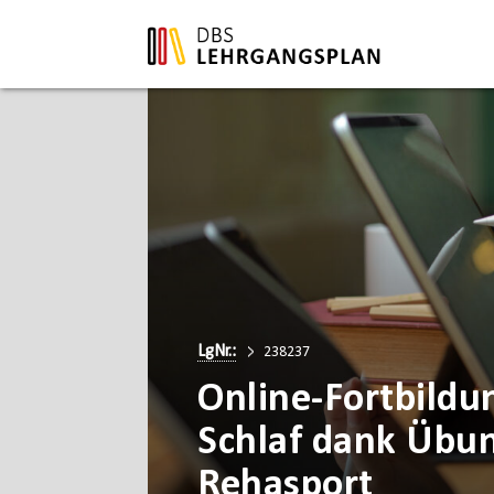
LgNr.:
238237
Online-Fortbild
Schlaf dank Übu
Rehasport