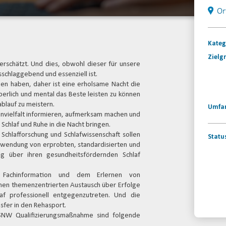
Or
Kateg
Zielg
erschätzt. Und dies, obwohl dieser für unsere
schlaggebend und essenziell ist.
en haben, daher ist eine erholsame Nacht die
erlich und mental das Beste leisten zu können
blauf zu meistern.
Umfa
nvielfalt informieren, aufmerksam machen und
Schlaf und Ruhe in die Nacht bringen.
Schlafforschung und Schlafwissenschaft sollen
Statu
nwendung von erprobten, standardisierten und
g über ihren gesundheitsfördernden Schlaf
t Fachinformation und dem Erlernen von
n themenzentrierten Austausch über Erfolge
Konta
f professionell entgegenzutreten. Und die
sfer in den Rehasport.
RSNW Qualifizierungsmaßnahme sind folgende