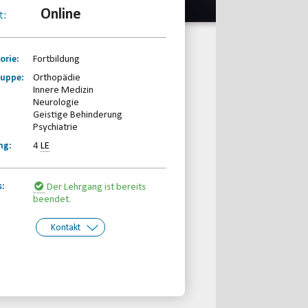
Online
t:
orie:
Fortbildung
ruppe:
Orthopädie
Innere Medizin
Neurologie
Geistige Behinderung
Psychiatrie
ng:
4
LE
s:
Der Lehrgang ist bereits
beendet.
Kontakt
kt:
Behinderten- und
Rehabilitationssportverband
Nordrhein-Westfalen e.V.
Telefon: 0203-7174150
Email