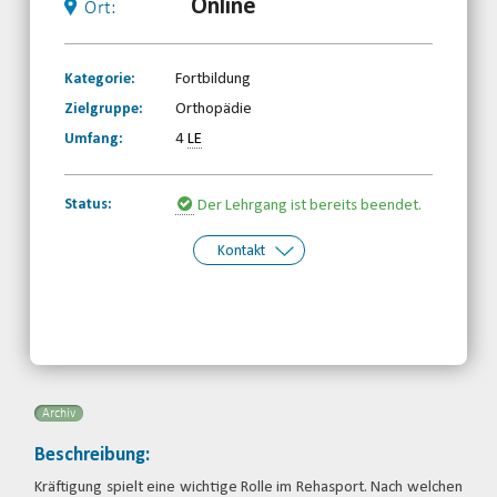
Online
Ort:
Kategorie:
Fortbildung
Zielgruppe:
Orthopädie
Umfang:
4
LE
Status:
Der Lehrgang ist bereits beendet.
Kontakt
Kontakt:
Behinderten- und
Rehabilitationssportverband
Nordrhein-Westfalen e.V.
Telefon: 0203-7174150
Email
Archiv
Beschreibung:
Kräftigung spielt eine wichtige Rolle im Rehasport. Nach welchen