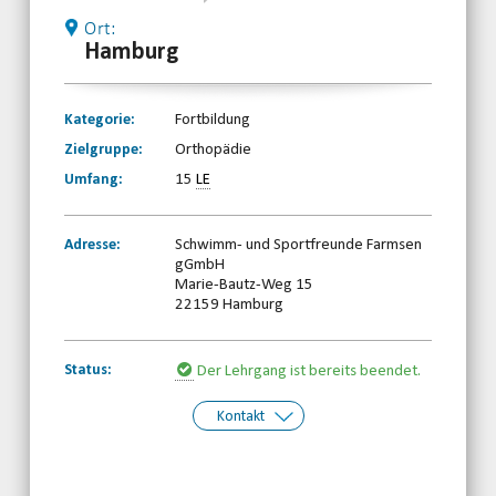
Ort:
Hamburg
Kategorie:
Fortbildung
Zielgruppe:
Orthopädie
Umfang:
15
LE
Adresse:
Schwimm- und Sportfreunde Farmsen
gGmbH
Marie-Bautz-Weg 15
22159 Hamburg
Status:
Der Lehrgang ist bereits beendet.
Kontakt
Kontakt:
Behinderten- und Rehabilitations-
Sportverband Hamburg e.V.