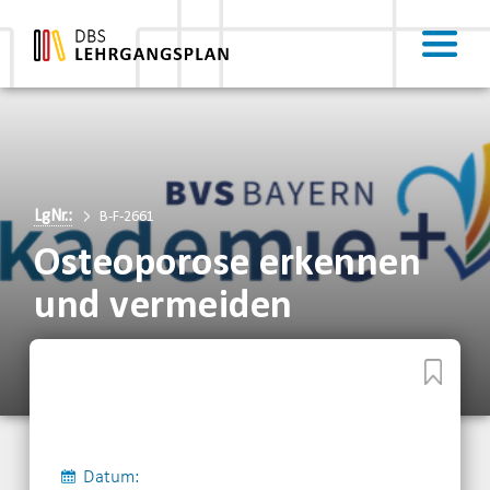
LgNr.:
B-F-2661
Osteoporose erkennen
und vermeiden
Datum: