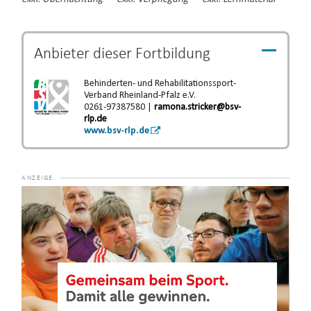
Anbieter dieser
Fortbildung
Behinderten- und Rehabilitationssport-
Verband Rheinland-Pfalz e.V.
0261-97387580 |
ramona.stricker@bsv-
rlp.de
www.bsv-rlp.de
Video-
Player