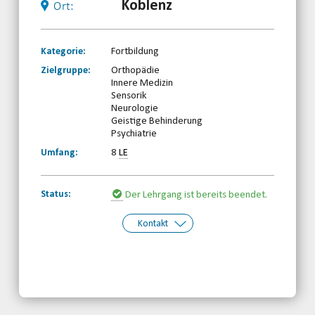
Koblenz
Ort:
Kategorie:
Fortbildung
Zielgruppe:
Orthopädie
Innere Medizin
Sensorik
Neurologie
Geistige Behinderung
Psychiatrie
Umfang:
8
LE
Status:
Der Lehrgang ist bereits beendet.
Kontakt
Kontakt:
Behinderten- und Rehabilitationssport-
Verband Rheinland-Pfalz e.V.
Telefon: 0261-97387580
Email