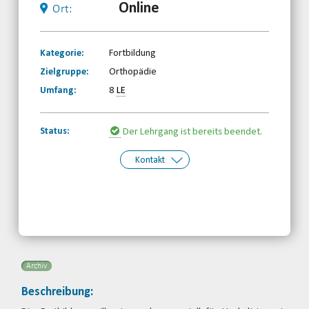
Online
Ort:
Kategorie:
Fortbildung
Zielgruppe:
Orthopädie
Umfang:
8
LE
Status:
Der Lehrgang ist bereits beendet.
Kontakt
Kontakt:
Behinderten- und
Rehabilitationssportverband
Nordrhein-Westfalen e.V.
Telefon: 0203-7174150
Email
Archiv
Beschreibung: