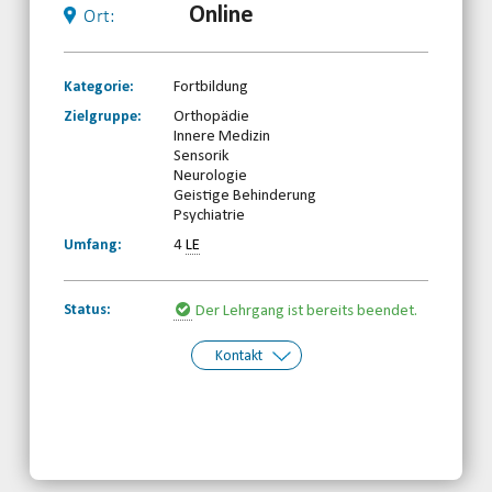
Online
Ort:
Kategorie:
Fortbildung
Zielgruppe:
Orthopädie
Innere Medizin
Sensorik
Neurologie
Geistige Behinderung
Psychiatrie
Umfang:
4
LE
Status:
Der Lehrgang ist bereits beendet.
Kontakt
Kontakt:
Doreen Seiffert
Telefon: 0345-5170824
Email