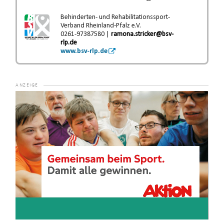
Behinderten- und Rehabilitationssport-
Verband Rheinland-Pfalz e.V.
0261-97387580 |
ramona.stricker@bsv-
rlp.de
www.bsv-rlp.de
Video-
Player