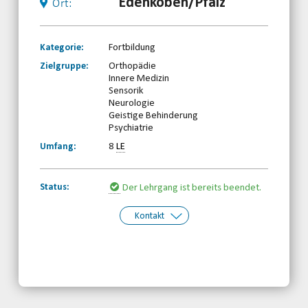
Edenkoben/Pfalz
Ort:
Kategorie:
Fortbildung
Zielgruppe:
Orthopädie
Innere Medizin
Sensorik
Neurologie
Geistige Behinderung
Psychiatrie
Umfang:
8
LE
Status:
Der Lehrgang ist bereits beendet.
Kontakt
Kontakt:
Behinderten- und Rehabilitationssport-
Verband Rheinland-Pfalz e.V.
Telefon: 0261-97387580
Email