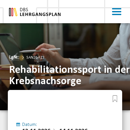
LgNr.:
SAN26-F23
Rehabilitationssport in der
Krebsnachsorge
Datum: