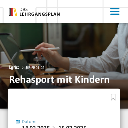
LgNr.:
BR-FB01-25
Rehasport mit Kindern
Datum: