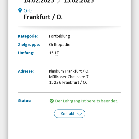
14.02.2025
15.02.2025
Ort:
Frankfurt / O.
Kategorie:
Fortbildung
Zielgruppe:
Orthopädie
Umfang:
15
LE
Adresse:
Klinikum Frankfurt / O.
Müllroser Chaussee 7
15236 Frankfurt / O.
Status:
Der Lehrgang ist bereits beendet.
Kontakt
Kontakt:
Behinderten- und
Rehabilitationssportverband
Brandenburg e.V.