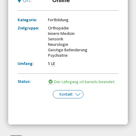
Online
Ort:
Kategorie:
Fortbildung
Zielgruppe:
Orthopädie
Innere Medizin
Sensorik
Neurologie
Geistige Behinderung
Psychiatrie
Umfang:
5
LE
Status:
Der Lehrgang ist bereits beendet.
Kontakt
Kontakt:
Margarete Borchardt
Telefon: 030-30833870
Email