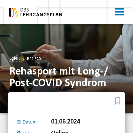
LgNr.:
B24-F20
Rehasport mit Long-/
Post-COVID Syndrom
01.06.2024
Datum: