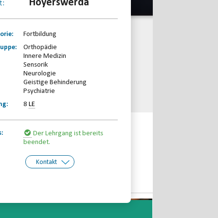
Hoyerswerda
t:
orie:
Fortbildung
ruppe:
Orthopädie
Innere Medizin
Sensorik
Neurologie
Geistige Behinderung
Psychiatrie
ng:
8
LE
s:
Der Lehrgang ist bereits
beendet.
Kontakt
kt:
Sächsischer Behinderten- und
Rehabilitationssportverband e.V.
Telefon: 0341-2310660
Email