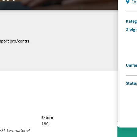
Or
Kateg
Zielg
ssport pro/contra
Umfa
Statu
Konta
Extern
180,-
Video-
kl. Lernmaterial
Player