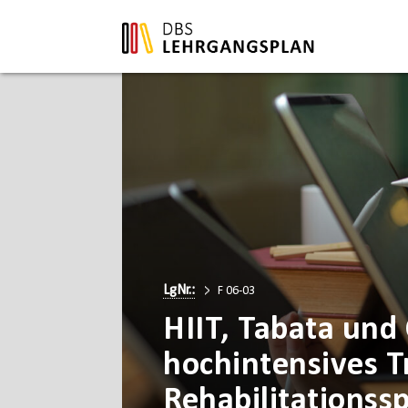
LgNr.:
F 06-03
HIIT, Tabata und 
hochintensives T
Rehabilitationss