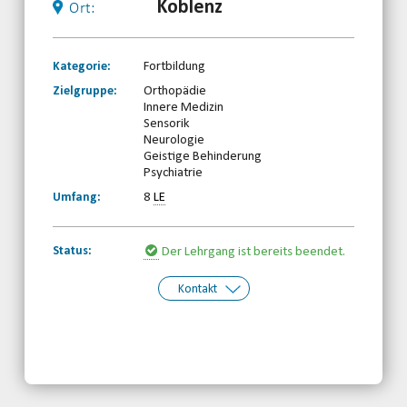
Koblenz
Ort:
Kategorie:
Fortbildung
Zielgruppe:
Orthopädie
Innere Medizin
Sensorik
Neurologie
Geistige Behinderung
Psychiatrie
Umfang:
8
LE
Status:
Der Lehrgang ist bereits beendet.
Kontakt
Kontakt:
Behinderten- und Rehabilitationssport-
Verband Rheinland-Pfalz e.V.
Telefon: 0261-97387580
Email