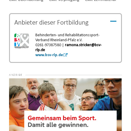
Anbieter dieser
Fortbildung
Behinderten- und Rehabilitationssport-
Verband Rheinland-Pfalz e.V.
0261-97387580 |
ramona.stricker@bsv-
rlp.de
www.bsv-rlp.de
Video-
Player