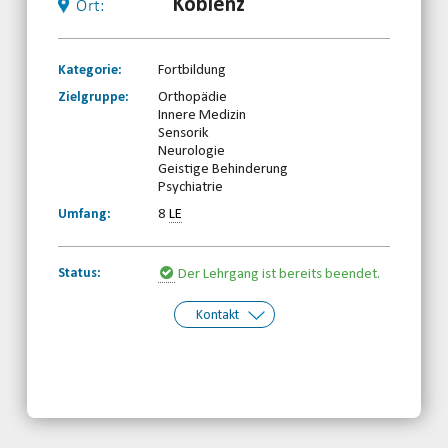
Koblenz
Ort:
Kategorie:
Fortbildung
Zielgruppe:
Orthopädie
Innere Medizin
Sensorik
Neurologie
Geistige Behinderung
Psychiatrie
Umfang:
8
LE
Status:
Der Lehrgang ist bereits beendet.
Kontakt
Kontakt:
Behinderten- und Rehabilitationssport-
Verband Rheinland-Pfalz e.V.
Telefon: 0261-97387580
Email