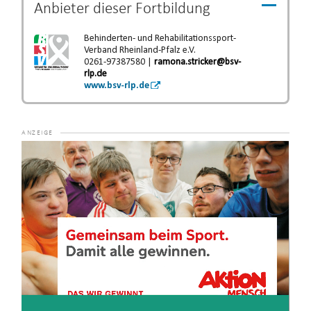
Anbieter dieser
Fortbildung
Behinderten- und Rehabilitationssport-
Verband Rheinland-Pfalz e.V.
0261-97387580 |
ramona.stricker@bsv-
rlp.de
www.bsv-rlp.de
Video-
Player