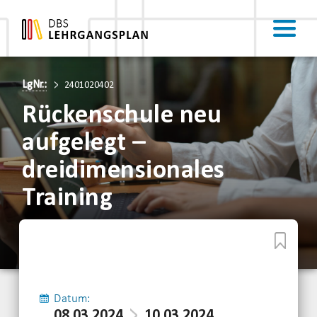
LgNr.:
2401020402
Rückenschule neu
aufgelegt –
dreidimensionales
Training
Datum:
08.03.2024
10.03.2024