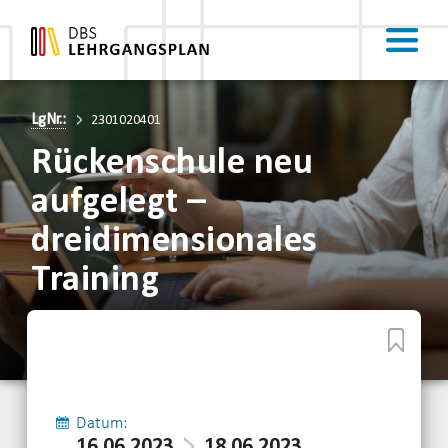
LgNr.:
2301020401
Rückenschule neu
aufgelegt –
dreidimensionales
Training
Datum:
16.06.2023
18.06.2023