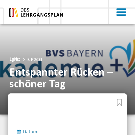
LgNr.:
B-F-2631
Entspannter Rücken –
schöner Tag
Datum: