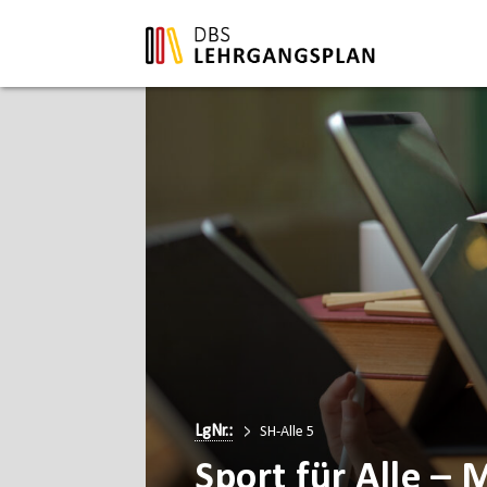
LgNr.:
SH-Alle 5
Sport für Alle –