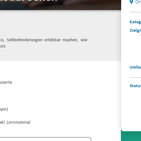
Or
Kateg
Zielg
xis, Sehbehinderungen erlebbar machen, wie
bot.
Umfa
ssierte
Statu
uppe)
Konta
kl. Lernmaterial
Video-
Player