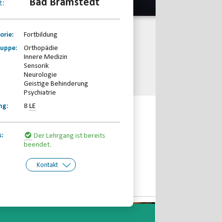
Bad Bramstedt
t:
orie:
Fortbildung
ruppe:
Orthopädie
Innere Medizin
Sensorik
Neurologie
Geistige Behinderung
Psychiatrie
ng:
8
LE
s:
Der Lehrgang ist bereits
beendet.
Kontakt
kt:
Rehabilitations- und
Behinderten-Sportverband
Schleswig-Holstein e.V.
Telefon: 04621-27689