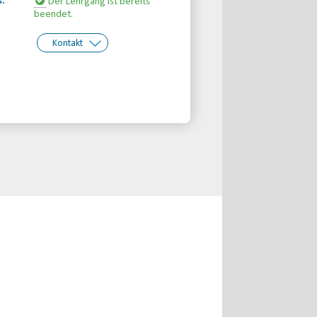
s:
Der Lehrgang ist bereits
beendet.
Kontakt
kt:
Behinderten- und
Rehabilitations-Sportverband
Berlin e.V.
Telefon: 030-30833870
Email