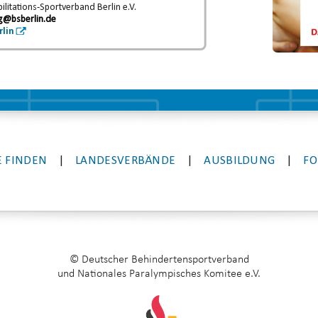
litations-Sportverband Berlin e.V.
g@bsberlin.de
rlin
 FINDEN
|
LANDESVERBÄNDE
|
AUSBILDUNG
|
FO
© Deutscher Behindertensportverband
und Nationales Paralympisches Komitee e.V.