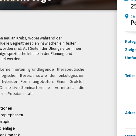
2
Or
P
en neu an Krebs, wobei während der
Kateg
lle Begleittherapien inzwischen ein fester
eworden sind. Auf Seiten der Übungsleiter:innen
Zielg
ige spezifische Inhalte in der Planung und
Umfa
htet werden.
 Lerneinheiten grundlegende therapeutische
ologischen Bereich sowie der onkologischen
Teile:
in hybrider Form angeboten. Einen Großteil
line-Live-Seminartermine vermittelt, die
m in Potsdam statt.
ationen
Adres
herapiephasen
erapie
dienlage
cher Umgang