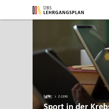
LgNr.:
Z-2390
Sport in der Kre